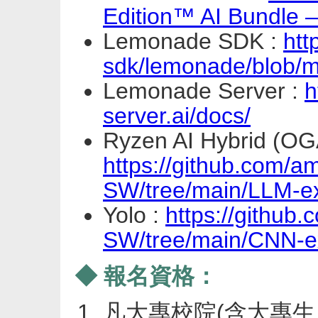
Edition™ AI Bundle 
Lemonade SDK :
htt
sdk/lemonade/blob
Lemonade Server :
h
server.ai/docs/
Ryzen AI Hybrid (OG
https://github.com/a
SW/tree/main/LLM-e
Yolo :
https://github
SW/tree/main/CNN-ex
◆ 報名資格：
凡大專校院(含大專生