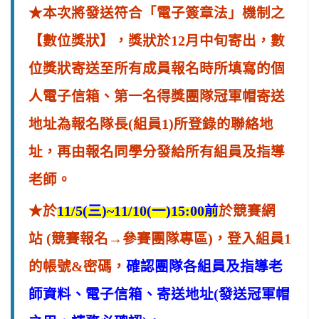
★本次將發送符合「電子簽章法」機制之
【數位獎狀】，獎狀於12月中旬寄出，數
位獎狀寄送至所有成員報名時所填寫的個
人電子信箱、第一名得獎團隊
冠軍帽寄送
地址為報名隊長(組員1)所登錄的聯絡地
址，再由報名同學分發給所有組員及指導
老師。
★於
1
1/5(
三)~
11/
10
(
一
)15:00前
於競賽網
站 (競賽報名→參賽團隊專區)，登入組員1
的帳號&密碼，
確認團隊各組員及指導老
師資料、電子信箱、寄送地址(發送冠軍帽